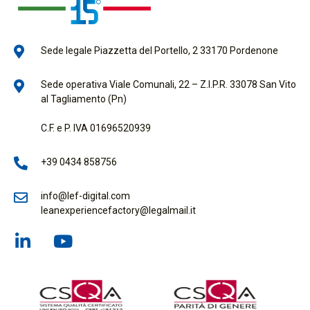
Sede legale Piazzetta del Portello, 2 33170 Pordenone
Sede operativa Viale Comunali, 22 – Z.I.P.R. 33078 San Vito
al Tagliamento (Pn)
C.F. e P. IVA 01696520939
+39 0434 858756
info@lef-digital.com
leanexperiencefactory@legalmail.it