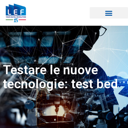
CATALOGO CORSI
Testare le nuove
tecnologie: test bed