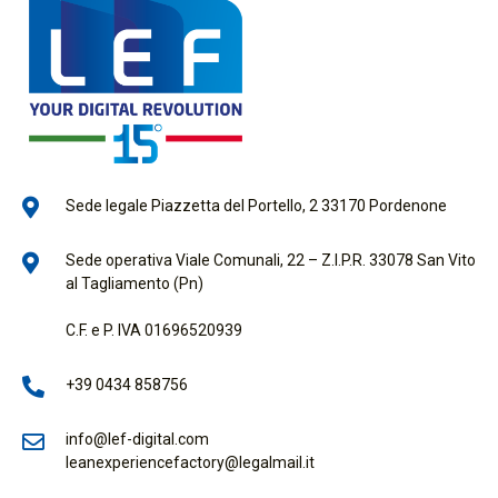
Sede legale Piazzetta del Portello, 2 33170 Pordenone
Sede operativa Viale Comunali, 22 – Z.I.P.R. 33078 San Vito
al Tagliamento (Pn)
C.F. e P. IVA 01696520939
+39 0434 858756
info@lef-digital.com
leanexperiencefactory@legalmail.it