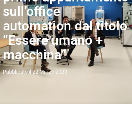
sull’office
automation dal titolo
“Essere umano +
macchina”
Pubblicato il
22 Marzo 2023