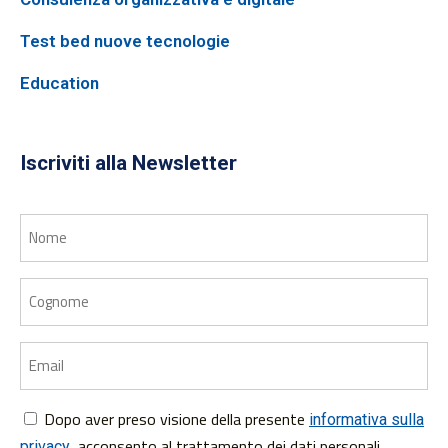
Test bed nuove tecnologie
Education
Iscriviti alla Newsletter
Nome
Cognome
Email
Dopo aver preso visione della presente
Consenso
informativa sulla
, acconsento al trattamento dei dati personali
privacy
*