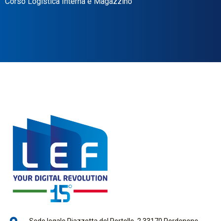
Corso Logistica Interna e Magazzino
Sede legale Piazzetta del Portello, 2 33170 Pordenone