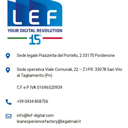
Sede legale Piazzetta del Portello, 2 33170 Pordenone
Sede operativa Viale Comunali, 22 – Z.I.P.R. 33078 San Vito
al Tagliamento (Pn)
C.F. e P. IVA 01696520939
+39 0434 858756
info@lef-digital.com
leanexperiencefactory@legalmail.it