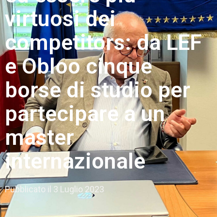
virtuosi dei
competitors: da LEF
e Obloo cinque
borse di studio per
partecipare a un
master
internazionale
Pubblicato il
3 Luglio 2023