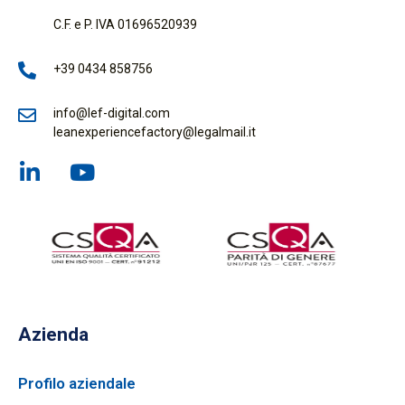
C.F. e P. IVA 01696520939
+39 0434 858756
info@lef-digital.com
leanexperiencefactory@legalmail.it
Azienda
Profilo aziendale