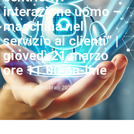
interazione uomo –
macchina nel
servizio ai clienti” |
giovedì 21 marzo
ore 11.00 on-line
Pubblicato il
22 Febbraio 2024