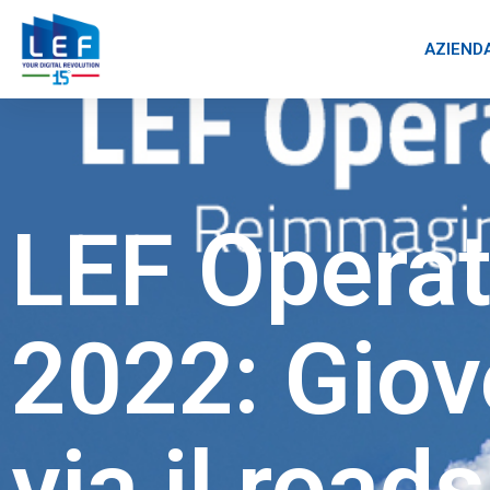
AZIEND
LEF Opera
2022: Giov
via il roa