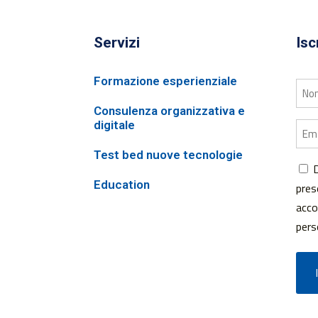
Servizi
Isc
Formazione esperienziale
No
Consulenza organizzativa e
digitale
Emai
Test bed nuove tecnologie
D
Con
Education
pre
*
acco
pers