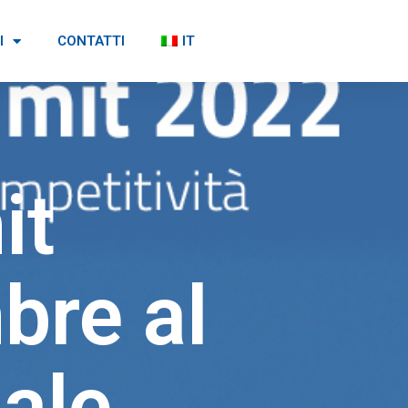
I
CONTATTI
IT
it
bre al
nale