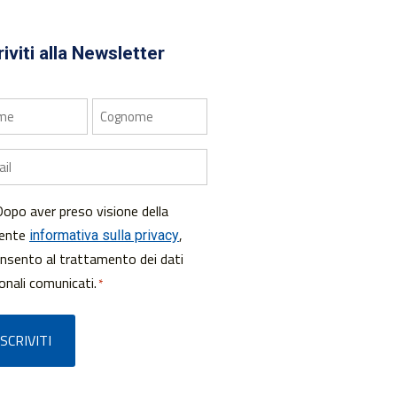
riviti alla Newsletter
me
Cognome
l
opo aver preso visione della
senso
sente
,
informativa sulla privacy
nsento al trattamento dei dati
onali comunicati.
*