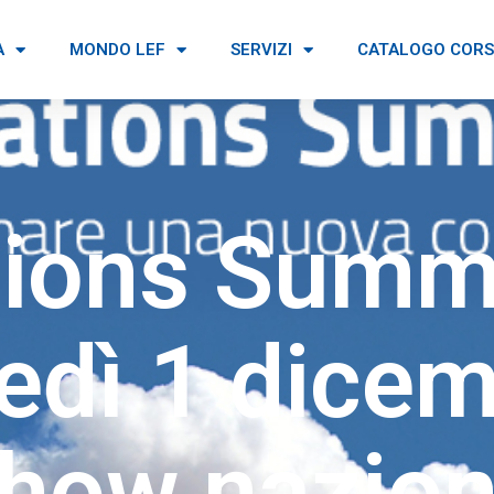
A
MONDO LEF
SERVIZI
CATALOGO CORS
tions Summ
edì 1 dicem
dshow nazio