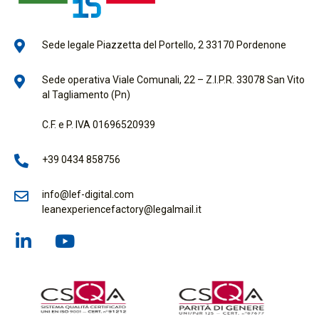
Sede legale Piazzetta del Portello, 2 33170 Pordenone
Sede operativa Viale Comunali, 22 – Z.I.P.R. 33078 San Vito
al Tagliamento (Pn)
C.F. e P. IVA 01696520939
+39 0434 858756
info@lef-digital.com
leanexperiencefactory@legalmail.it