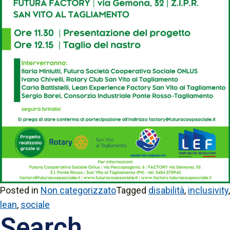
Posted in
Non categorizzato
Tagged
disabilità
,
inclusivity
,
lean
,
sociale
Search