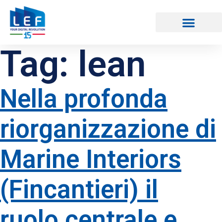
Tag:
lean
CATALOGO CORSI
Nella profonda
riorganizzazione di
Marine Interiors
(Fincantieri) il
ruolo centrale e