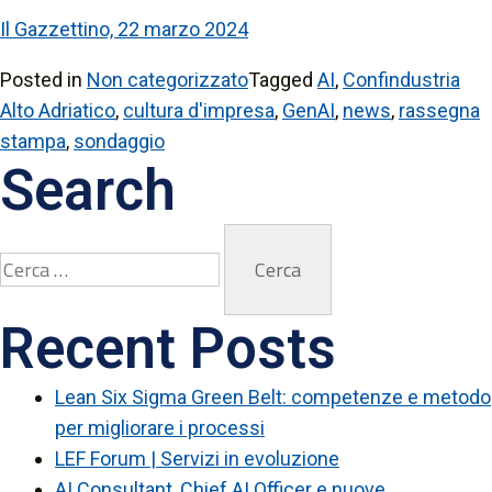
Il Gazzettino, 22 marzo 2024
Posted in
Non categorizzato
Tagged
AI
,
Confindustria
Alto Adriatico
,
cultura d'impresa
,
GenAI
,
news
,
rassegna
stampa
,
sondaggio
Search
Recent Posts
Lean Six Sigma Green Belt: competenze e metodo
per migliorare i processi
LEF Forum | Servizi in evoluzione
AI Consultant, Chief AI Officer e nuove