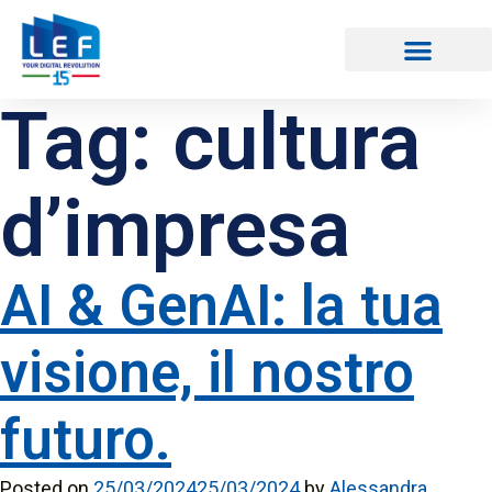
Tag:
cultura
CATALOGO CORSI
d’impresa
AI & GenAI: la tua
visione, il nostro
futuro.
Posted on
25/03/2024
25/03/2024
by
Alessandra